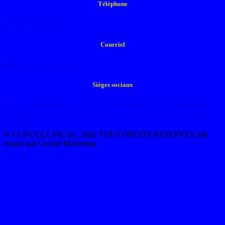
Téléphone
514-871-8196
Courriel
info@ccnuclear.ca
Sièges sociaux
485, rue McGill, suite 710, Montréal (Québec) H2Y 2H4
1004, rue Urgel-Charette Street, Beauharnois (Québec)
J6N 0S2
© CCNUCLEAR, Inc. 2026 TOUS DROITS RÉSERVÉS
Site
réalisé par Gravité Marketing