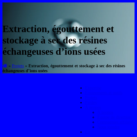
Extraction, égouttement et
stockage à sec des résines
échangeuses d’ions usées
»
Projets
»
Extraction, égouttement et stockage à sec des résines
échangeuses d’ions usées
Expertise
Équipements et outils
Projets
Paisley
À propos
À propos
Équipe de direction
Compagnies affiliées
Nous joindre
En