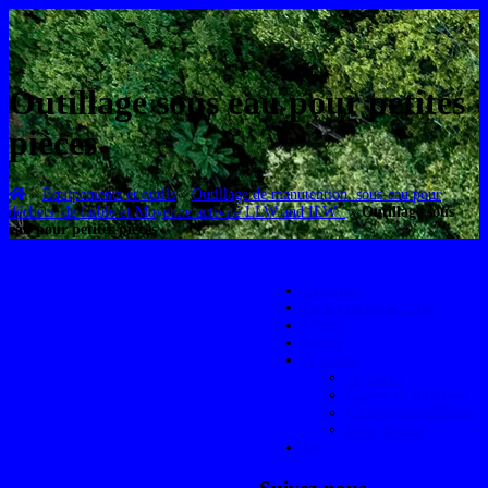
Outillage sous eau pour petites
pièces
»
Équipements et outils
»
Outillage de manutention sous-eau pour
déchets de faible et Moyenne activité LLW and ILW
»
Outillage sous
eau pour petites pièces
Expertise
Équipements et outils
Projets
Paisley
À propos
À propos
Équipe de direction
Compagnies affiliées
Nous joindre
En