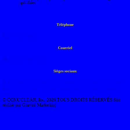
spécifiées.
Téléphone
514-871-8196
Courriel
info@ccnuclear.ca
Sièges sociaux
485, rue McGill, suite 710, Montréal (Québec) H2Y 2H4
1004, rue Urgel-Charette Street, Beauharnois (Québec)
J6N 0S2
© CCNUCLEAR, Inc. 2026 TOUS DROITS RÉSERVÉS
Site
réalisé par Gravité Marketing